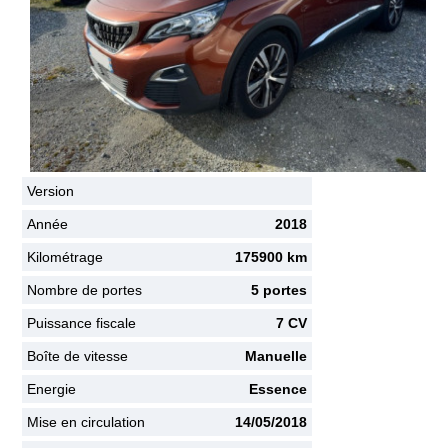
Version
3008 1.2 PURE TECH 130 EAT6 ALLURE
Année
2018
Kilométrage
175900 km
Nombre de portes
5 portes
Puissance fiscale
7 CV
Boîte de vitesse
Manuelle
Energie
Essence
Mise en circulation
14/05/2018