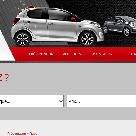
PRÉSENTATION
VÉHICULES
PRESTATIONS
ACTU
 ?
Présentation
> Rgpd