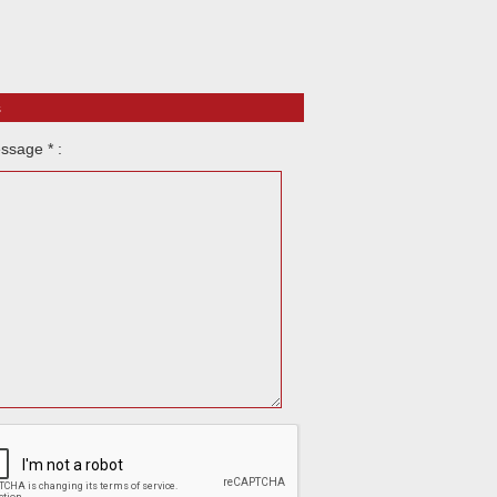
s
ssage * :